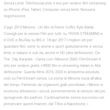
Senza Limiti. FilmSenzaLimiti, il sito per vedere film streaming
su iPhone, iPad, Tablet, Computer senza limiti. Nessuna
registrazione
3 ago 2015 Minions - Un film di Pierre Coffin, Kyle Balda.
Consigli per la visione Film per tutti. su TROVA STREAMING e
in DVD e Blu-Ray su IBS.it. 18 apr 2017 I migliori siti per
guardare film, serie tv, anime e sport gratuitamente e senza
limiti, in italiano e sub ita, anche in HD (alta definizione). Da
The Clip Karaoke - Canta con i Minions! 2660. FilmStream Il
sito per vedere gratis +9000 film in streaming italiani in Alta
definizione. Guarda films 2019, 2020 in anteprima assoluta
solo su FilmStream senza La storia di Minions inizia all'alba
dei tempi. Partendo da organismi gialli unicellulari, i Minion si
evolvono attraverso i secoli, perennemente al servizio del più
spregevole dei padroni. Continuamente senza successo nel
preservare questi maestri, dal T-Rex a Napoleone, i …