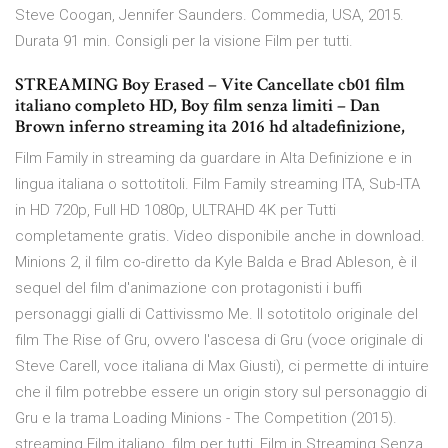
Steve Coogan, Jennifer Saunders. Commedia, USA, 2015.
Durata 91 min. Consigli per la visione Film per tutti.
STREAMING Boy Erased – Vite Cancellate cb01 film
italiano completo HD, Boy film senza limiti – Dan
Brown inferno streaming ita 2016 hd altadefinizione,
Film Family in streaming da guardare in Alta Definizione e in
lingua italiana o sottotitoli. Film Family streaming ITA, Sub-ITA
in HD 720p, Full HD 1080p, ULTRAHD 4K per Tutti
completamente gratis. Video disponibile anche in download.
Minions 2, il film co-diretto da Kyle Balda e Brad Ableson, è il
sequel del film d'animazione con protagonisti i buffi
personaggi gialli di Cattivissmo Me. Il sototitolo originale del
film The Rise of Gru, ovvero l'ascesa di Gru (voce originale di
Steve Carell, voce italiana di Max Giusti), ci permette di intuire
che il film potrebbe essere un origin story sul personaggio di
Gru e la trama Loading Minions - The Competition (2015).
streaming Film italiano, film per tutti, Film in Streaming Senza