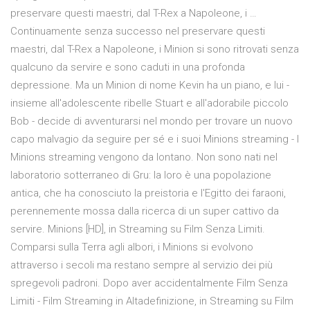
preservare questi maestri, dal T-Rex a Napoleone, i …
Continuamente senza successo nel preservare questi
maestri, dal T-Rex a Napoleone, i Minion si sono ritrovati senza
qualcuno da servire e sono caduti in una profonda
depressione. Ma un Minion di nome Kevin ha un piano, e lui -
insieme all'adolescente ribelle Stuart e all'adorabile piccolo
Bob - decide di avventurarsi nel mondo per trovare un nuovo
capo malvagio da seguire per sé e i suoi Minions streaming - I
Minions streaming vengono da lontano. Non sono nati nel
laboratorio sotterraneo di Gru: la loro è una popolazione
antica, che ha conosciuto la preistoria e l'Egitto dei faraoni,
perennemente mossa dalla ricerca di un super cattivo da
servire. Minions [HD], in Streaming su Film Senza Limiti.
Comparsi sulla Terra agli albori, i Minions si evolvono
attraverso i secoli ma restano sempre al servizio dei più
spregevoli padroni. Dopo aver accidentalmente Film Senza
Limiti - Film Streaming in Altadefinizione, in Streaming su Film