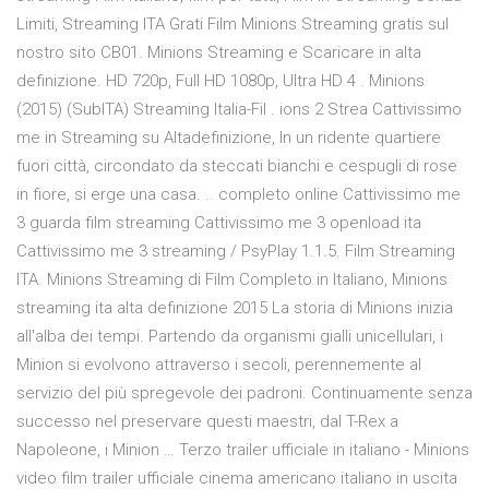
Limiti, Streaming ITA Grati Film Minions Streaming gratis sul
nostro sito CB01. Minions Streaming e Scaricare in alta
definizione. HD 720p, Full HD 1080p, Ultra HD 4 . Minions
(2015) (SubITA) Streaming Italia-Fil . ions 2 Strea Cattivissimo
me in Streaming su Altadefinizione, In un ridente quartiere
fuori città, circondato da steccati bianchi e cespugli di rose
in fiore, si erge una casa. .. completo online Cattivissimo me
3 guarda film streaming Cattivissimo me 3 openload ita
Cattivissimo me 3 streaming / PsyPlay 1.1.5. Film Streaming
ITA. Minions Streaming di Film Completo in Italiano, Minions
streaming ita alta definizione 2015 La storia di Minions inizia
all'alba dei tempi. Partendo da organismi gialli unicellulari, i
Minion si evolvono attraverso i secoli, perennemente al
servizio del più spregevole dei padroni. Continuamente senza
successo nel preservare questi maestri, dal T-Rex a
Napoleone, i Minion … Terzo trailer ufficiale in italiano - Minions
video film trailer ufficiale cinema americano italiano in uscita