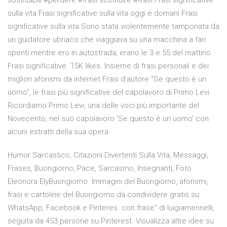
sostituibili #perdere #frasi sostituire #frasi Frasi significative
sulla vita Frasi significative sulla vita oggi e domani Frasi
significative sulla vita Sono stata violentemente tamponata da
un guidatore ubriaco che viaggiava su una macchina a fari
spenti mentre ero in autostrada, erano le 3 e 55 del mattino.
Frasi significative. 15K likes. Insieme di frasi personali e dei
migliori aforismi da internet Frasi d'autore “Se questo è un
uomo”, le frasi più significative del capolavoro di Primo Levi
Ricordiamo Primo Levi, una delle voci più importante del
Novecento, nel suo capolavoro 'Se questo è un uomo' con
alcuni estratti della sua opera
Humor Sarcastico, Citazioni Divertenti Sulla Vita, Messaggi,
Frases, Buongiorno, Pace, Sarcasmo, Insegnanti, Foto.
Eleonora ElyBuongiorno Immagini del Buongiorno, aforismi,
frasi e cartoline del Buongiorno da condividere gratis su
WhatsApp, Facebook e Pinteres. con frase" di luigiamennelli,
seguita da 453 persone su Pinterest. Visualizza altre idee su