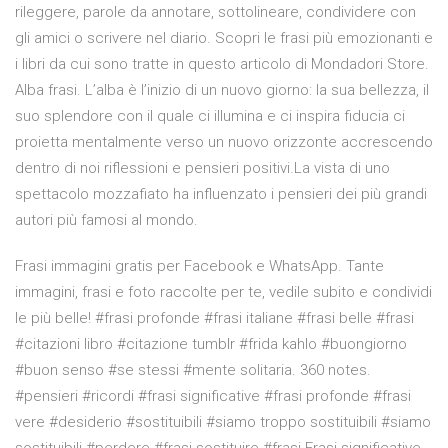
rileggere, parole da annotare, sottolineare, condividere con
gli amici o scrivere nel diario. Scopri le frasi più emozionanti e
i libri da cui sono tratte in questo articolo di Mondadori Store.
Alba frasi. L’alba è l’inizio di un nuovo giorno: la sua bellezza, il
suo splendore con il quale ci illumina e ci inspira fiducia ci
proietta mentalmente verso un nuovo orizzonte accrescendo
dentro di noi riflessioni e pensieri positivi.La vista di uno
spettacolo mozzafiato ha influenzato i pensieri dei più grandi
autori più famosi al mondo.
Frasi immagini gratis per Facebook e WhatsApp. Tante
immagini, frasi e foto raccolte per te, vedile subito e condividi
le più belle! #frasi profonde #frasi italiane #frasi belle #frasi
#citazioni libro #citazione tumblr #frida kahlo #buongiorno
#buon senso #se stessi #mente solitaria. 360 notes.
#pensieri #ricordi #frasi significative #frasi profonde #frasi
vere #desiderio #sostituibili #siamo troppo sostituibili #siamo